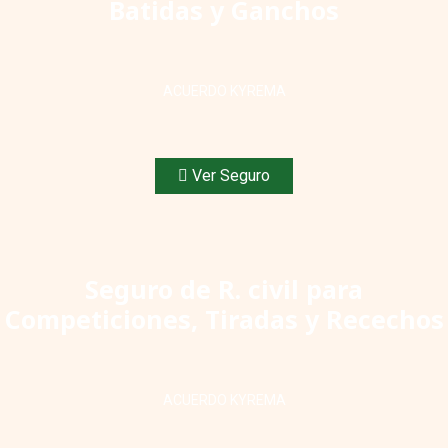
Batidas y Ganchos
ACUERDO KYREMA
Ver Seguro
Seguro de R. civil para
Competiciones, Tiradas y Recechos
ACUERDO KYREMA